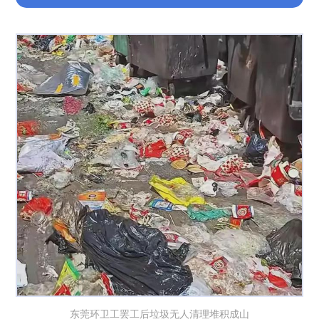
东莞环卫工罢工后垃圾无人清理堆积成山