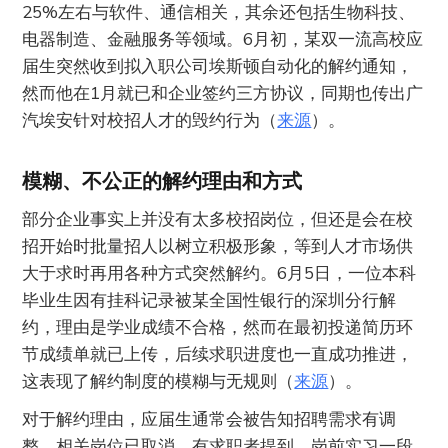
25%左右与软件、通信相关，其余还包括生物科技、
电器制造、金融服务等领域。6月初，某双一流高校应
届生突然收到拟入职公司埃斯顿自动化的解约通知，
然而他在1月就已和企业签约三方协议，同期也传出广
汽埃安针对校招人才的毁约行为（
来源
）。
模糊、不公正的解约理由和方式
部分企业事实上并没有太多校招岗位，但还是会在校
招开始时批量招人以树立积极形象，等到人才市场供
大于求时再用各种方式突然解约。6月5日，一位本科
毕业生因有挂科记录被某全国性银行的深圳分行解
约，理由是学业成绩不合格，然而在最初投递简历环
节成绩单就已上传，后续求职进度也一直成功推进，
这表现了解约制度的模糊与无规则（
来源
）。
对于解约理由，应届生通常会被告知招聘需求有调
整、相关岗位已取消。有求职者提到，岗前实习一段