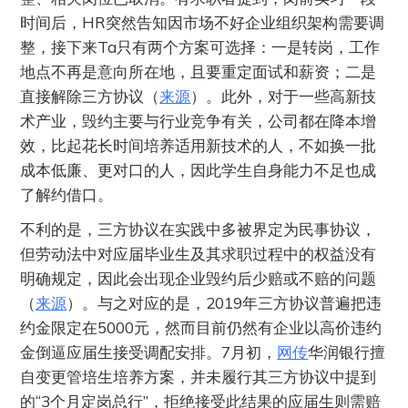
时间后，HR突然告知因市场不好企业组织架构需要调
整，接下来Ta只有两个方案可选择：一是转岗，工作
地点不再是意向所在地，且要重定面试和薪资；二是
直接解除三方协议（
来源
）。此外，对于一些高新技
术产业，毁约主要与行业竞争有关，公司都在降本增
效，比起花长时间培养适用新技术的人，不如换一批
成本低廉、更对口的人，因此学生自身能力不足也成
了解约借口。
不利的是，三方协议在实践中多被界定为民事协议，
但劳动法中对应届毕业生及其求职过程中的权益没有
明确规定，因此会出现企业毁约后少赔或不赔的问题
（
来源
）。与之对应的是，2019年三方协议普遍把违
约金限定在5000元，然而目前仍然有企业以高价违约
金倒逼应届生接受调配安排。7月初，
网传
华润银行擅
自变更管培生培养方案，并未履行其三方协议中提到
的“3个月定岗总行”，拒绝接受此结果的应届生则需赔