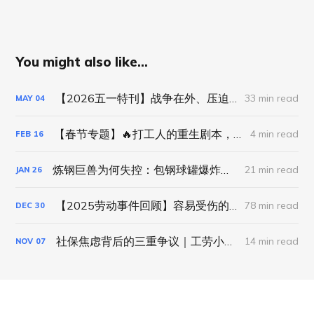
You might also like...
【2026五一特刊】战争在外、压迫在内，劳动者们要生活！
33 min read
MAY
04
【春节专题】🔥打工人的重生剧本，这次我直接逆天改命！ 💥
4 min read
FEB
16
炼钢巨兽为何失控：包钢球罐爆炸与钢铁的冶炼逻辑
21 min read
JAN
26
【2025劳动事件回顾】容易受伤的身体、修不好的劳动风险与压抑中的反抗
78 min read
DEC
30
社保焦虑背后的三重争议｜工劳小报 #2 主题刊
14 min read
NOV
07