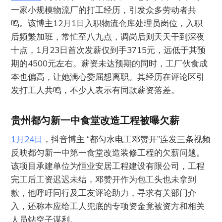
一家小规模物流厂的打工经历，引发众多劳动者共
鸣。该博主12月1日入职物流仓库处理员岗位，入职
后频繁加班，常忙至八九点，调岗后则天天干到深夜
十点，1月23日首次发薪仅到手3715元，远低于其预
期的4500元左右。薪资未达预期的同时，工厂伙食成
本也偏高，让她满心委屈想离职。其经历在评论区引
发打工人共鸣，不少人表示有同款薪资落差。
贵州都匀新一中食堂改造工程被曝欠薪
1月24日
，抖音博主 “都匀水电工邓赞开”连发三条视频
反映都匀新一中第一食堂改造装修工程的欠薪问题。
该项目承建单位为恒业安居工程建设有限公司，工程
完工后工资迟迟未结，邓赞开作为包工头也未拿到
款，他呼吁同行及工友评论助力，寻求有关部门介
入，还称本应给工人兜底的专项资金竟被资方和相关
人员钻空子谋利。