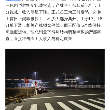
三休四”“被放假”已成常态，产线长期低负荷运行，工
分锐减、收入明显下降。正式员工为工时发愁，外包
工首日上岗即被停工，不少人选择离开。由于L7、L8
订单下滑，相关产线频繁停线，而三区仅i6产线保持
高强度运转。理想销量下滑与结构调整导致的产能闲
置，直接冲击着工人收入与稳定就业。