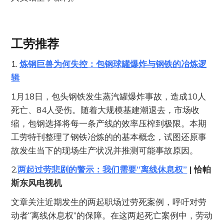
工劳推荐
1.
炼钢巨兽为何失控：包钢球罐爆炸与钢铁的冶炼逻
辑
1月18日，包头钢铁发生蒸汽罐爆炸事故，造成10人
死亡、84人受伤。随着大规模基建潮退去，市场收
缩，包钢选择将每一条产线的效率压榨到极限。本期
工劳特刊整理了钢铁冶炼的的基本概念，试图还原事
故发生当下的现场生产状况并推测可能事故原因。
2.
两起过劳悲剧的警示：我们需要“离线休息权”
| 恰帕
斯东风电视机
文章关注近期发生的两起职场过劳死案例，呼吁对劳
动者“离线休息权”的保障。在这两起死亡案例中，劳动