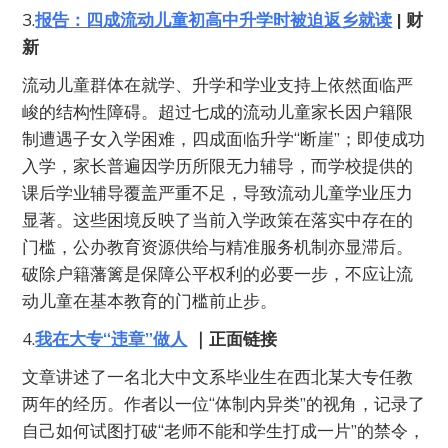
3.
报告：四成流动儿童初高中升学时被迫返乡就读
| 财
新
流动儿童群体在就学、升学和学业支持上依然面临严
峻的结构性障碍。超过七成的流动儿童家长因户籍限
制遭遇子女入学困难，四成面临升学“断崖”；即使成功
入学，家长普遍因学历所限无力辅导，而学校提供的
课后学业辅导覆盖严重不足，导致流动儿童学业压力
显著。这些困境反映了当前入学政策在落实中存在的
门槛，公办教育资源供给与精准服务机制亦显滞后。
破除户籍藩篱是保障公平权利的必要一步，不应让流
动儿童在基本教育的门槛前止步。
4.
我在大专“违章”做人
｜正面链接
文章讲述了一名北大中文系毕业生在西北某大专任教
两年的经历。作者以一位“体制内异类”的视角，记录了
自己如何试图打破“老师不能和学生打成一片”的禁令，