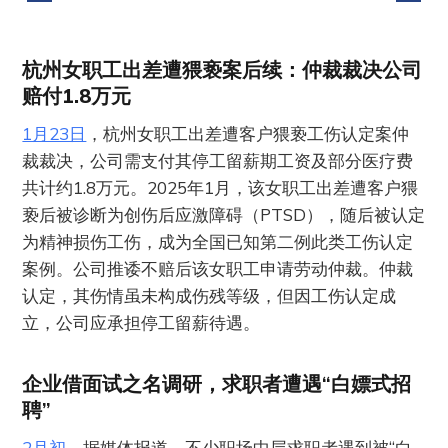
杭州女职工出差遭猥亵案后续：仲裁裁决公司
赔付1.8万元
1月23日
，杭州女职工出差遭客户猥亵工伤认定案仲
裁裁决，公司需支付其停工留薪期工资及部分医疗费
共计约1.8万元。2025年1月，该女职工出差遭客户猥
亵后被诊断为创伤后应激障碍（PTSD），随后被认定
为精神损伤工伤，成为全国已知第二例此类工伤认定
案例。公司推诿不赔后该女职工申请劳动仲裁。仲裁
认定，其伤情虽未构成伤残等级，但因工伤认定成
立，公司应承担停工留薪待遇。
企业借面试之名调研，求职者遭遇“白嫖式招
聘”
2月初
，据媒体报道，不少职场中层求职者遇到被“白