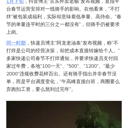
1月下旬
，抖音博主“京东外卖老杨”发布视频，直指平
台春节运营安排对一线骑手的影响。在他看来，“不打
烊”被包装成福利，实际却意味着低单量、高待命。“春
节的单量连平时的三分之一都没有”，但骑手仍被要求
上岗。
同一时期
，快递员博主“阿龙老油条”发布视频，称“不
打烊是公司的经营决策，却把成本直接转嫁给个人。”
多家快递公司春节不打烊通知，并要求快递员支付回
家过年费，各地“100一天”、“500”、“1200”、“最少
2000”违规收费花样百出。还有骑手指出并非春节没
单，而是平台调度变化，“午高峰直接白班，商圈要么
弃跑扣工资，要么熬到过完年”。